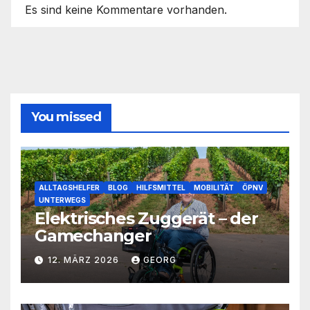
Es sind keine Kommentare vorhanden.
You missed
ALLTAGSHELFER
BLOG
HILFSMITTEL
MOBILITÄT
ÖPNV
UNTERWEGS
Elektrisches Zuggerät – der
Gamechanger
12. MÄRZ 2026
GEORG